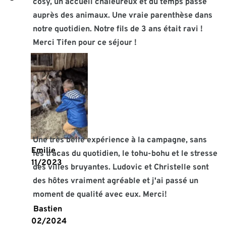
cosy, un accueil chaleureux et du temps passé 
auprès des animaux. Une vraie parenthèse dans 
notre quotidien. Notre fils de 3 ans était ravi ! 
Merci Tifen pour ce séjour !
Une très belle expérience à la campagne, sans 
Emilie 
les tracas du quotidien, le tohu-bohu et le stresse 
11/2023 
des villes bruyantes. Ludovic et Christelle sont 
des hôtes vraiment agréable et j'ai passé un 
moment de qualité avec eux. Merci!
 Bastien
02/2024 