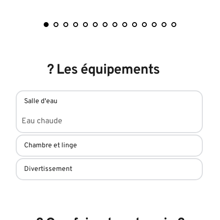
? 
Les équipements
Salle d'eau
Eau chaude
Draps et papier toilette
Oreillers et couvertures supplémentaires
Espace de rangement pour les vêtements
Livres
Chauffage d'appoint 