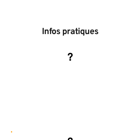
Infos pratiques
?
Horaires du logement
Arrivée à 16h
Départ à 12h
Possibilité de dépôt de bagages avant l'atelier