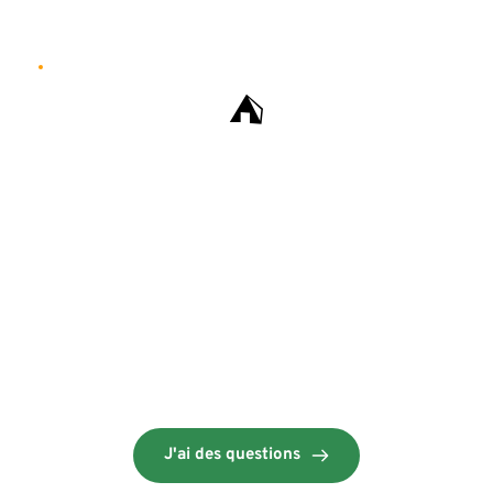
⛺
Services
Draps et ménage inclus 
Animaux non acceptés 
Pas de Wifi 
J'ai des questions