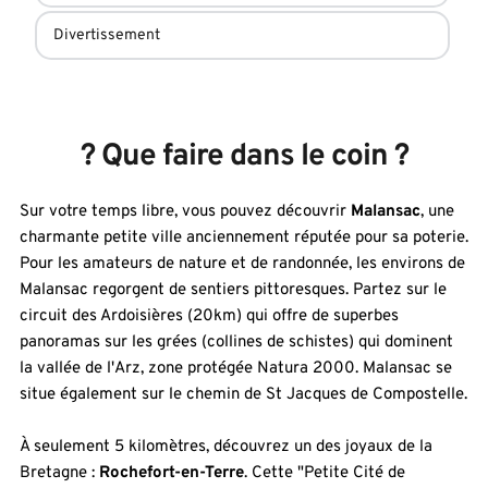
Draps et papier toilette
Oreillers et couvertures supplémentaires
Espace de rangement pour les vêtements
Livres
Chauffage d'appoint 
? Que faire dans le coin ?
Sur votre temps libre, vous pouvez découvrir 
Malansac
, une 
charmante petite ville anciennement réputée pour sa poterie. 
Pour les amateurs de nature et de randonnée, les environs de 
Malansac regorgent de sentiers pittoresques. Partez sur le 
circuit des Ardoisières (20km) qui offre de superbes 
panoramas sur les grées (collines de schistes) qui dominent 
la vallée de l'Arz, zone protégée Natura 2000. Malansac se 
situe également sur le chemin de St Jacques de Compostelle.
À seulement 5 kilomètres, découvrez un des joyaux de la 
Bretagne : 
Rochefort-en-Terre
. Cette "Petite Cité de 