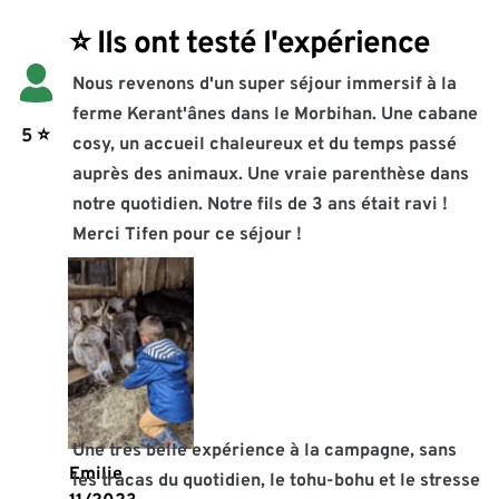
⭐️ Ils ont testé l'expérience
Nous revenons d'un super séjour immersif à la 
ferme Kerant'ânes dans le Morbihan. Une cabane 
 5 
⭐️
cosy, un accueil chaleureux et du temps passé 
auprès des animaux. Une vraie parenthèse dans 
notre quotidien. Notre fils de 3 ans était ravi ! 
Merci Tifen pour ce séjour !
Une très belle expérience à la campagne, sans 
Emilie 
les tracas du quotidien, le tohu-bohu et le stresse 